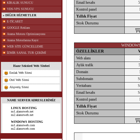
Email hesabı
5
KİRALIK SUNUCU
VDS-VPS SUNUCU
Kontrol panel
» DİĞER HİZMETLER
Yıllık Fiyat
E-TİCARET
Stok Durumu
GOOGLE Reklam
Arama Motoru Optimizasyonu
Arama Motorlarına Kayıt
WINDOWS 
WEB SİTE GÜNCELLEME
ÖZELLİKLER
İZMİR SANAL TUR ÇEKİMİ
Web alanı
Aylık trafik
Hazır Sektörel Web Siteleri
Domain
Emlak Web Sitesi
Subdomain
S
Otel Web Sitesi
Veritabanı
S
Alışveriş Sitesi
Email hesabı
S
Kontrol panel
NAME SERVER ADRESLERİMİZ
Yıllık Fiyat
LINUX HOSTING
ns1.alanorweb.net
Stok Durumu
ns2.alanorweb.net
WINDOWS HOSTING
ns1.alanorweb.com
ns2.alanorweb.com