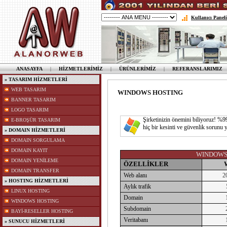
Kullanıcı Paneli
ANASAYFA
|
HİZMETLERİMİZ
|
ÜRÜNLERİMİZ
|
REFERANSLARIMIZ
» TASARIM HİZMETLERİ
WEB TASARIM
WINDOWS HOSTING
BANNER TASARIM
LOGO TASARIM
Şirketinizin önemini biliyoruz! %9
E-BROŞÜR TASARIM
hiç bir kesinti ve güvenlik sorunu 
» DOMAIN HİZMETLERİ
DOMAIN SORGULAMA
DOMAIN KAYIT
WINDOWS 
DOMAIN YENİLEME
ÖZELLİKLER
DOMAIN TRANSFER
Web alanı
2
» HOSTING HİZMETLERİ
Aylık trafik
LINUX HOSTING
Domain
WINDOWS HOSTING
Subdomain
BAYİ-RESELLER HOSTING
Veritabanı
» SUNUCU HİZMETLERİ