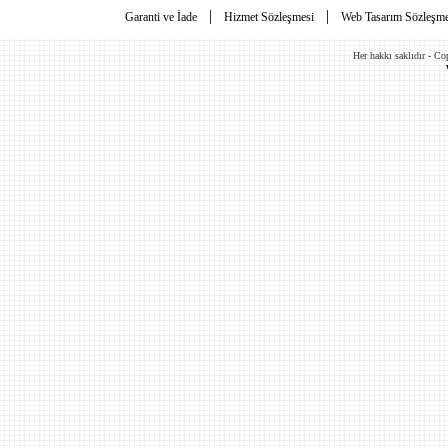
|
|
Garanti ve İade
Hizmet Sözleşmesi
Web Tasarım Sözleşme
Her hakkı saklıdır - C