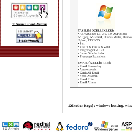
3D Secure Güvenli Alışveriş
YAZILIM ÖZELLİKLERİ:
•
ASP/ASP.net 1.1, 2.0, 3.0, ASPupload,
ASPjpeg, ASPemail, Dundas Mailer, Dundas
Upload, CDONTS
•
Perl
•
PHP 4 & PHP 5 & Zend
•
Imagemagick & GD
•
Server Side Includes
•
Frontpage Extensions
EMAIL ÖZELLİKLERİ:
•
Email Forwarding
•
Autoresponder
•
Catch All Email
•
Spam Assassin
•
Email Filter
•
Email Aliases
Etiketler (tags) :
windows hosting, windo