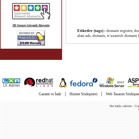
3D Secure Güvenli Alışveriş
Etiketler (tags) :
domain register, dom
alan adı, domain
, tr uzantılı domain 
|
|
Garanti ve İade
Hizmet Sözleşmesi
Web Tasarım Sözleşme
Her hakkı saklıdır - C