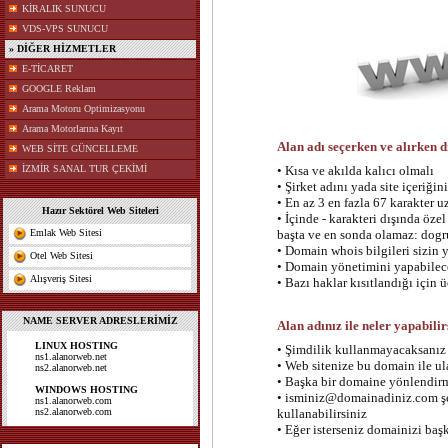
KİRALIK SUNUCU
VDS-VPS SUNUCU
» DİĞER HİZMETLER
E-TİCARET
GOOGLE Reklam
Arama Motoru Optimizasyonu
Arama Motorlarına Kayıt
Alan adı seçerken ve alırken d
WEB SİTE GÜNCELLEME
İZMİR SANAL TUR ÇEKİMİ
• Kısa ve akılda kalıcı olmalı
• Şirket adını yada site içeriğin
• En az 3 en fazla 67 karakter 
Hazır Sektörel Web Siteleri
• İçinde - karakteri dışında öze
Emlak Web Sitesi
başta ve en sonda olamaz: dogr
• Domain whois bilgileri sizin y
Otel Web Sitesi
• Domain yönetimini yapabilece
Alışveriş Sitesi
• Bazı haklar kısıtlandığı için 
NAME SERVER ADRESLERİMİZ
Alan adınız ile neler yapabilir
LINUX HOSTING
• Şimdilik kullanmayacaksanız e
ns1.alanorweb.net
• Web sitenize bu domain ile ul
ns2.alanorweb.net
• Başka bir domaine yönlendirm
WINDOWS HOSTING
• isminiz@domainadiniz.com şek
ns1.alanorweb.com
ns2.alanorweb.com
kullanabilirsiniz
• Eğer isterseniz domainizi başk