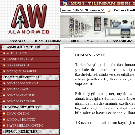
Kullanıcı Paneli
ANASAYFA
|
HİZMETLERİMİZ
|
ÜRÜNLERİMİZ
|
REFERANSLARIMIZ
» TASARIM HİZMETLERİ
WEB TASARIM
DOMAIN KAYIT
BANNER TASARIM
Türkçe karşılığı alan adı olan domai
LOGO TASARIM
şeklinde bir internet adresine sahip 
E-BROŞÜR TASARIM
üzerindeki adresiniz ve size erişilme
» DOMAIN HİZMETLERİ
işlemi genellikle 1 yıllık olarak yapı
DOMAIN SORGULAMA
yapılabilir.
DOMAIN KAYIT
Bilindiği gibi .com, .net, .org domain
DOMAIN YENİLEME
almak istediğiniz domain daha önced
DOMAIN TRANSFER
alımında hızlı davranmalı, özellikle 
» HOSTING HİZMETLERİ
hiç vakit kaybetmeden tescil işlemi
bile, adınıza kayıtlı ve her an kullan
LINUX HOSTING
WINDOWS HOSTING
TR uzantılı alan adlarının kayıt işle
BAYİ-RESELLER HOSTING
» SUNUCU HİZMETLERİ