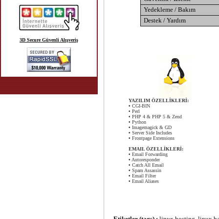
Yedekleme / Bakım
Destek / Yardım
3D Secure Güvenli Alışveriş
YAZILIM ÖZELLİKLERİ:
•
CGI-BIN
•
Perl
•
PHP 4 & PHP 5 & Zend
•
Python
•
Imagemagick & GD
•
Server Side Includes
•
Frontpage Extensions
EMAIL ÖZELLİKLERİ:
•
Email Forwarding
•
Autoresponder
•
Catch All Email
•
Spam Assassin
•
Email Filter
•
Email Aliases
Etiketler (tags) :
linux hosting, linux ba