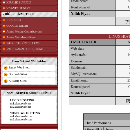
Email hesabı
5
KİRALIK SUNUCU
Kontrol panel
C
VDS-VPS SUNUCU
Yıllık Fiyat
» DİĞER HİZMETLER
E-TİCARET
GOOGLE Reklam
Arama Motoru Optimizasyonu
LINUX HOS
Arama Motorlarına Kayıt
ÖZELLİKLER
K
WEB SİTE GÜNCELLEME
Web alanı
İZMİR SANAL TUR ÇEKİMİ
Aylık trafik
1
Domain
Hazır Sektörel Web Siteleri
Subdomain
Emlak Web Sitesi
MySQL veritabanı
Otel Web Sitesi
Email hesabı
2
Alışveriş Sitesi
Kontrol panel
C
Yıllık Fiyat
NAME SERVER ADRESLERİMİZ
LINUX HOSTING
ns1.alanorweb.net
ns2.alanorweb.net
WINDOWS HOSTING
ns1.alanorweb.com
ns2.alanorweb.com
Hız / Performans
Güvenlik / İzleme