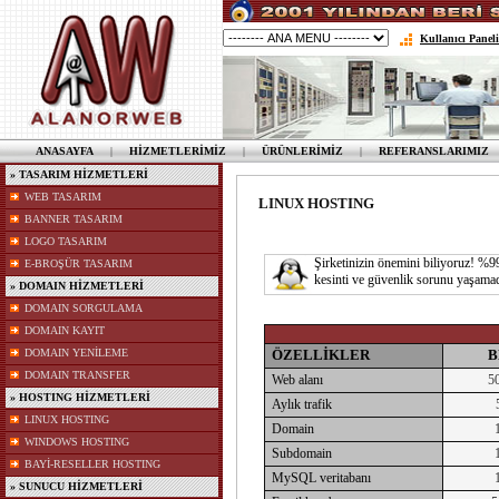
Kullanıcı Paneli
ANASAYFA
|
HİZMETLERİMİZ
|
ÜRÜNLERİMİZ
|
REFERANSLARIMIZ
» TASARIM HİZMETLERİ
WEB TASARIM
LINUX HOSTING
BANNER TASARIM
LOGO TASARIM
Şirketinizin önemini biliyoruz! %99.
E-BROŞÜR TASARIM
kesinti ve güvenlik sorunu yaşamada
» DOMAIN HİZMETLERİ
DOMAIN SORGULAMA
DOMAIN KAYIT
DOMAIN YENİLEME
ÖZELLİKLER
B
DOMAIN TRANSFER
Web alanı
5
» HOSTING HİZMETLERİ
Aylık trafik
LINUX HOSTING
Domain
WINDOWS HOSTING
Subdomain
BAYİ-RESELLER HOSTING
MySQL veritabanı
» SUNUCU HİZMETLERİ