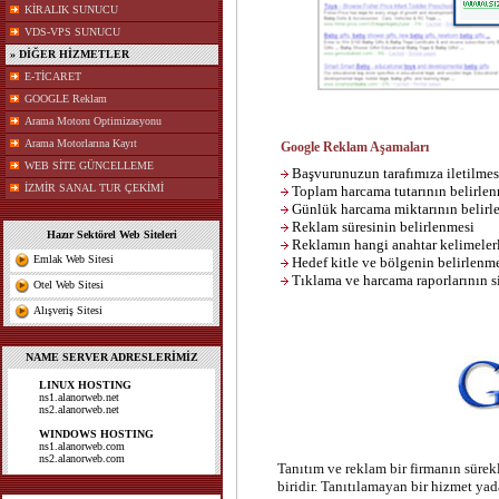
KİRALIK SUNUCU
VDS-VPS SUNUCU
» DİĞER HİZMETLER
E-TİCARET
GOOGLE Reklam
Arama Motoru Optimizasyonu
Arama Motorlarına Kayıt
Google Reklam Aşamaları
WEB SİTE GÜNCELLEME
Başvurunuzun tarafımıza iletilmes
İZMİR SANAL TUR ÇEKİMİ
Toplam harcama tutarının belirlen
Günlük harcama miktarının belirl
Reklam süresinin belirlenmesi
Hazır Sektörel Web Siteleri
Reklamın hangi anahtar kelimelerl
Emlak Web Sitesi
Hedef kitle ve bölgenin belirlenm
Tıklama ve harcama raporlarının s
Otel Web Sitesi
Alışveriş Sitesi
NAME SERVER ADRESLERİMİZ
LINUX HOSTING
ns1.alanorweb.net
ns2.alanorweb.net
WINDOWS HOSTING
ns1.alanorweb.com
ns2.alanorweb.com
Tanıtım ve reklam bir firmanın sürek
biridir. Tanıtılamayan bir hizmet yad