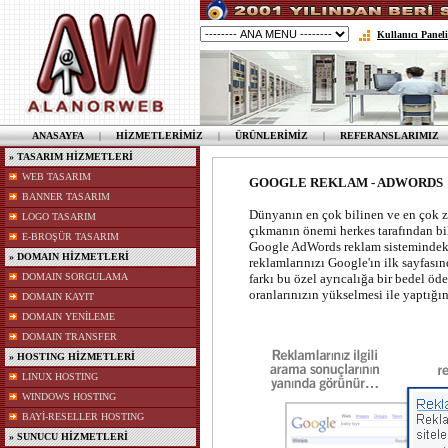
Kullanıcı Paneli
ANASAYFA
|
HİZMETLERİMİZ
|
ÜRÜNLERİMİZ
|
REFERANSLARIMIZ
» TASARIM HİZMETLERİ
WEB TASARIM
GOOGLE REKLAM - ADWORDS
BANNER TASARIM
Dünyanın en çok bilinen ve en çok z
LOGO TASARIM
çıkmanın önemi herkes tarafından bil
E-BROŞÜR TASARIM
Google AdWords reklam sistemindeki
» DOMAIN HİZMETLERİ
reklamlarınızı Google'ın ilk sayfası
DOMAIN SORGULAMA
farkı bu özel ayrıcalığa bir bedel öde
oranlarınızın yükselmesi ile yaptığın
DOMAIN KAYIT
DOMAIN YENİLEME
DOMAIN TRANSFER
» HOSTING HİZMETLERİ
LINUX HOSTING
WINDOWS HOSTING
BAYİ-RESELLER HOSTING
» SUNUCU HİZMETLERİ