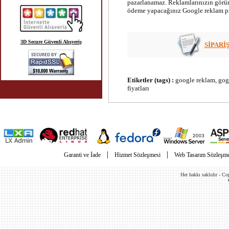
pazarlanamaz. Reklamlarınızın görün
ödeme yapacağınız Google reklam pro
3D Secure Güvenli Alışveriş
SİPARİ
Etiketler (tags) :
google reklam, gogo
fiyatları
|
|
Garanti ve İade
Hizmet Sözleşmesi
Web Tasarım Sözleşme
Her hakkı saklıdır - C